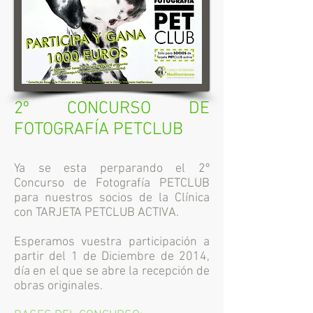
2º CONCURSO DE
FOTOGRAFÍA PETCLUB
Ya se esta perparando el 2º
Concurso de Fotografía PETCLUB
para nuestros socios de la Clínica
con TARJETA PETCLUB ACTIVA.
Esperamos vuestra participación a
partir del 1 de Diciembre de 2014,
día en el que se abre la recepción de
obras originales.